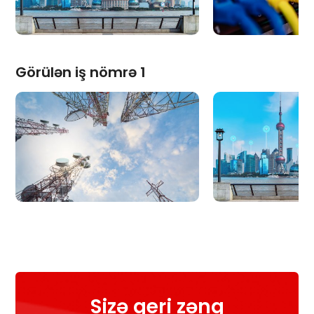
Görülən iş nömrə 1
Sizə geri zəng