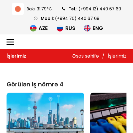
Bakı: 31.79°C
Tel.:
(+994 12) 440 67 69
Mobil:
(+994 70) 440 67 69
AZE
RUS
ENG
İşlərimiz
Əsas səhifə
/
İşlərimiz
Görülən iş nömrə 4