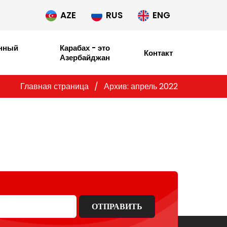
AZE
RUS
ENG
енный
Карабах - это
Контакт
Азербайджан
Главная страница
/
Архив: апрель 2022
ОТПРАВИТЬ