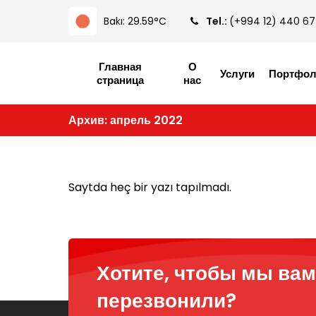
Bakı: 29.59°C
Tel.:
(+994 12) 440 67
Главная
О
Услуги
Портфо
страница
нас
Архив: апрель 2022
Saytda heç bir yazı tapılmadı.
Хотите, чтобы мы вам
перезвонили?