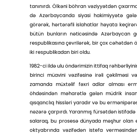
tanınırdı. Ölkəni böhran vəziyyətdən çıxarmaq
də Azərbaycanda siyasi hakimiyyətə gələ
görərək, hərtərəfli islahatlar həyata keçirə
bütün bunların nəticəsində Azərbaycan g
respublikasına çevrilərək, bir çox cəhətdən
iki respublikadan biri oldu.
1982-ci ildə ulu öndərimizin ittifaq rəhbərliyin
bi­rinci müavini vəzifəsinə irəli çəkilməsi
zamanda müxtəlif fəxri adlar alması ermən
öhdəsindən məharətlə gələn müdrik insanı
qısqanclıq hissləri yaradır və bu ermənipə
nəzərə çarpırdı. Yaranmış fürsətdən istifadə 
salaraq, bu prosesə dünyada məşhur olan erm
oktyabrında vəzifədən istefa verməsindən