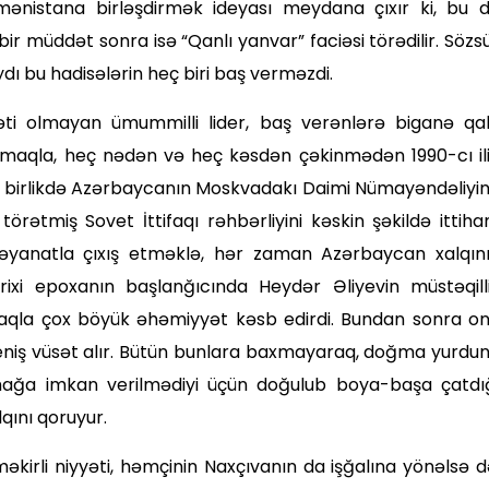
rmənistana birləşdirmək ideyası meydana çıxır ki, bu 
, bir müddət sonra isə “Qanlı yanvar” faciəsi törədilir. Sözs
dı bu hadisələrin heç biri baş verməzdi.
əti olmayan ümummilli lider, baş verənlərə biganə qa
 almaqla, heç nədən və heç kəsdən çəkinmədən 1990-cı il
vlə birlikdə Azərbaycanın Moskvadakı Daimi Nümayəndəliyi
törətmiş Sovet İttifaqı rəhbərliyini kəskin şəkildə ittih
əyanatla çıxış etməklə, hər zaman Azərbaycan xal­qın
ixi epoxanın başlanğıcında Heydər Əliyevin müstəqill
lmaqla çox böyük əhəmiyyət kəsb edirdi. Bundan sonra o
geniş vüsət alır. Bütün bunlara baxmayaraq, doğma yurdu
mağa imkan verilmədiyi üçün doğulub boya-başa çatdı
lqını qoruyur.
əkirli niyyəti, həmçinin Naxçıvanın da işğalına yönəlsə d