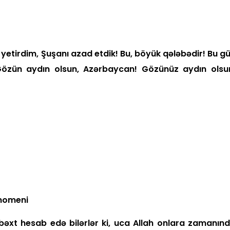
yetirdim, Şuşanı azad etdik! Bu, böyük qələbədir! Bu g
! Gözün aydın olsun, Azərbaycan! Gözünüz aydın olsu
ni
bəxt hesab edə bilərlər ki, uca Allah onlara zamanın­