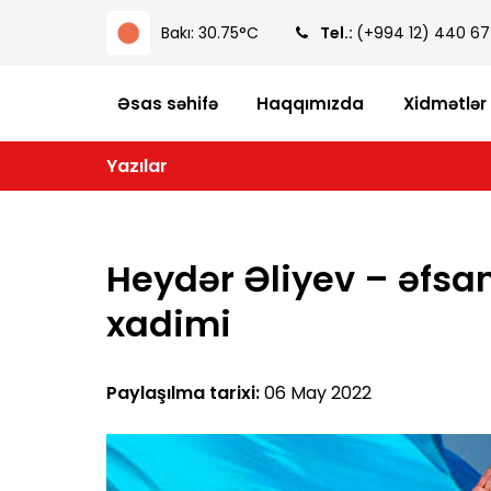
Bakı: 30.75°C
Tel.:
(+994 12) 440 67
Əsas səhifə
Haqqımızda
Xidmətlər
Yazılar
Heydər Əliyev – əfsa
xadimi
Paylaşılma tarixi:
06 May 2022