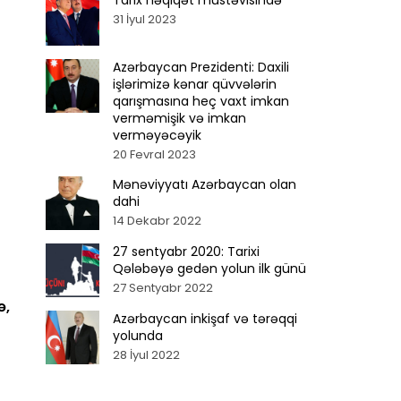
Tarix həqiqət müstəvisində
31 İyul 2023
Azərbaycan Prezidenti: Daxili
işlərimizə kənar qüvvələrin
qarışmasına heç vaxt imkan
verməmişik və imkan
verməyəcəyik
20 Fevral 2023
Mənəviyyatı Azərbaycan olan
dahi
14 Dekabr 2022
27 sentyabr 2020: Tarixi
Qələbəyə gedən yolun ilk günü
27 Sentyabr 2022
ə,
Azərbaycan inkişaf və tərəqqi
yolunda
28 İyul 2022