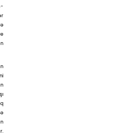
4-
ər
və
ye
ən
in
ni
in
şı
ıq
şə
in
r.