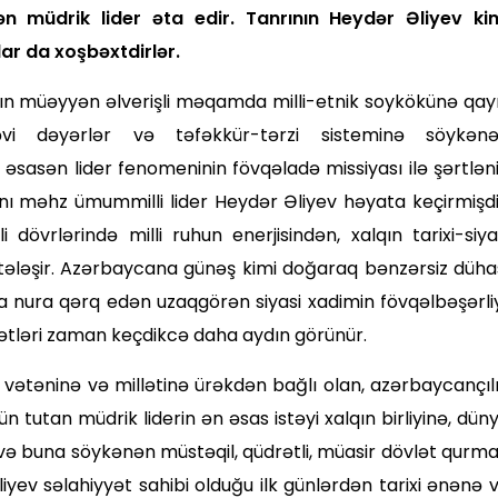
 müdrik lider əta edir. Tanrının Heydər Əliyev ki
ar da xoşbəxtdirlər.
xalqın müəyyən əlverişli məqamda milli-etnik soykökünə qay
əvi dəyərlər və təfəkkür-tərzi sisteminə söykən
sən lider fenome­ninin fövqəladə missiyası ilə şərtləni
anı məhz ümummilli lider Heydər Əliyev həyata keçirmişdi
dövrlərində milli ruhun enerjisindən, xalqın tarixi-si­ya
xtələşir. Azərbaycana günəş kimi doğaraq bənzərsiz düha
la nura qərq edən uzaqgörən siyasi xadimin fövqəlbəşərliy
dmətləri zaman keçdikcə daha aydın görünür.
, vətəninə və millətinə ürəkdən bağlı olan, azərbaycançıl
tün tutan müdrik liderin ən əsas istəyi xalqın birliyinə, dün
 və buna söykənən müstəqil, qüdrətli, müasir dövlət qurm
yev səlahiyyət sahibi olduğu ilk günlərdən tarixi ənənə 