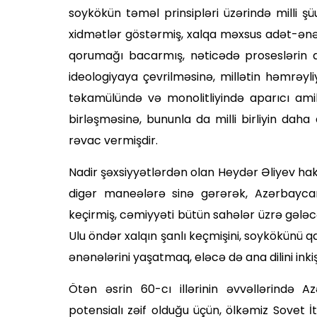
soykökün təməl prinsipləri üzərində milli ş
xidmətlər göstərmiş, xalqa məxsus adət-ənən
qorumağı bacarmış, nəticədə proseslərin d
ideologiyaya çevrilməsinə, millətin həmrəyl
təkamülündə və monolitliyində aparıcı amil
birləşməsinə, bununla da milli birliyin d
rəvac vermişdir.
Nadir şəxsiyyətlərdən olan Heydər Əliyev hak
digər maneələrə sinə gərərək, Azərbaycan 
keçirmiş, cəmiyyəti bütün sahələr üzrə gəl
Ulu öndər xalqın şanlı keç­mişini, soykökünü 
ənənələrini yaşatmaq, eləcə də ana dilini ink
Ötən əsrin 60-cı illərinin əvvəllərində A
potensialı zəif olduğu üçün, ölkəmiz Sovet İt