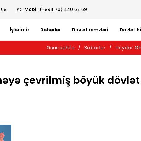
 69
Mobil:
(+994 70) 440 67 69
İşlərimiz
Xəbərlər
Dövlət rəmzləri
Dövlət h
Əsas səhifə
/
Xəbərlər
/
Heydər Əli
nəyə çevrilmiş böyük dövlət