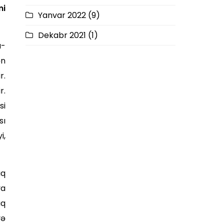
mi
Yanvar 2022
(9)
Dekabr 2021
(1)
ı­
ən
r.
r.
si
sı
i,
ıq
ya
aq
və