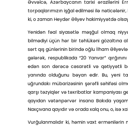
Əvvəlcə, Azərbaycanın tarixi ərazilərini E
torpaq­larımızın işğal edilməsi ilə nəticələnir
ki, o zaman Heydər Əliyev hakimiyyətdə olsay
Yenidən fəal siyasətlə məşğul olmaq niyy
bilmədiyi üçün hər bir təhlükəni gözaltına
sərt qış günlərinin birində oğlu İlham Əliye
gələrək, respublikada “20 Yanvar” qır­ğınını 
edən son dərəcə cəsarətli və qətiyyətli b
yanında olduğunu bəyan edir. Bu, yeni tar
uğrundakı mübarizəsinin şərəfli səhifəsi o
qarşı təzyiqlər və təxribatlar kampaniyası 
qayıdan vətənpərvər insana Bakıda ya­şa
Naxçıvana qayıdır və orada xalq onu, o, isə xa
Vurğulanmalıdır ki, həmin vaxt ermənilərin m