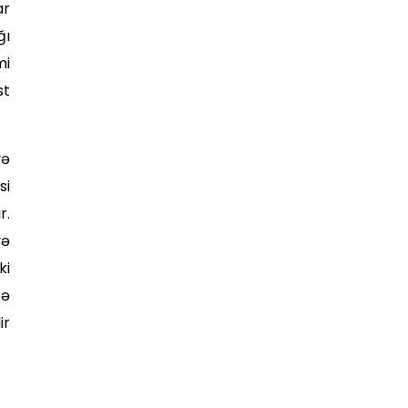
ar
ğı
mi
st
və
si
r.
və
ki
tə
ir