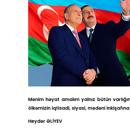
Mənim həyat amalım yalnız bütün varlığım
ölkəmizin iqtisa­di, siyasi, mədəni inkişafın
Heydər ƏLİYEV