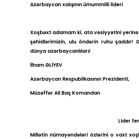
Azərbaycan xalqının ümummilli lideri
Xoşbəxt adamam ki, ata vəsiyyətini yerinə 
şəhidlərimizin, ulu öndərin ruhu şaddır
dünya azərbaycanlıları!
İlham ƏLİYEV
Azərbaycan Respublikasının Prezidenti,
Müzəffər Ali Baş Komandan
Lider fenome
Millətin nümayəndələri özlərini o vaxt xoş