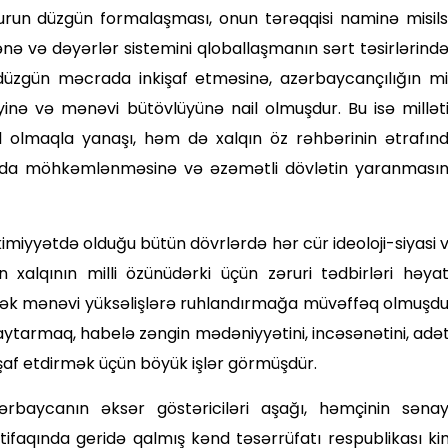
üurun düzgün formalaşması, onun tərəqqisi naminə misils
ə və dəyərlər sistemini qloballaşmanın sərt təsirlərind
üzgün məcrada inkişaf etməsinə, azərbaycançılığın mil
iyinə və mənəvi bütövlüyünə nail olmuşdur. Bu isə millət
 olmaqla yana­şı, həm də xalqın öz rəhbərinin ətrafın
aha da möhkəmlənməsinə və əzəmətli dövlətin yaranması
imiyyətdə olduğu bütün dövrlərdə hər cür ideoloji-siyasi 
xalqının milli özünüdərki üçün zəruri tədbirləri həya
əcək mənəvi yüksəlişlərə ruhlandırmağa müvəffəq olmuşdu
qaytarmaq, habelə zəngin mədəniyyətini, incəsənətini, adə
işaf etdirmək üçün böyük işlər görmüşdür.
zərbaycanın əksər göstəriciləri aşa­ğı, həmçinin səna
tifaqında geridə qalmış kənd təsərrüfatı res­publikası ki