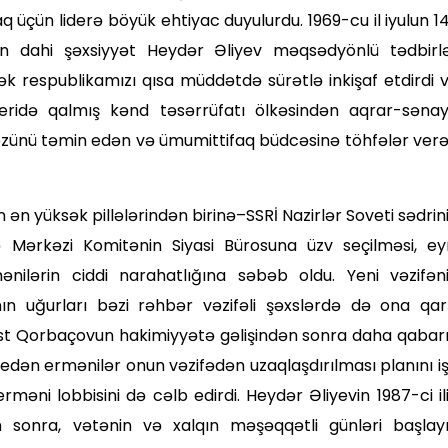
 üçün liderə böyük ehtiyac duyulurdu. 1969-cu il iyulun 1
n dahi şəxsiyyət Heydər Əliyev məqsədyönlü tədbirl
rək respublikamızı qısa müddətdə sürətlə inkişaf etdirdi 
eridə qalmış kənd təsərrüfatı ölkəsindən aqrar-səna
 özünü təmin edən və ümumittifaq büdcəsinə töhfələr ver
in ən yüksək pillələrindən birinə–SSRİ Nazirlər Soveti sədrin
 və Mərkəzi Komitənin Siyasi Bürosuna üzv seçilməsi, ey
ilərin ciddi narahatlığı­na səbəb oldu. Yeni vəzifən
n uğurları bəzi rəhbər vəzifəli şəxslərdə də ona qar
rəst Qorbaçovun hakimiyyətə gəlişindən sonra daha qabar
edən ermənilər onun vəzifədən uzaqlaş­dırılması planını i
əni lobbisini də cəlb edirdi. Heydər Əliyevin 1987-ci il
 sonra, vətənin və xalqın məşəqqətli günləri başlayı