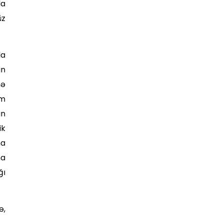
da
üz
la
in
nə
am
ın
ik
na
na
ğı
ə,