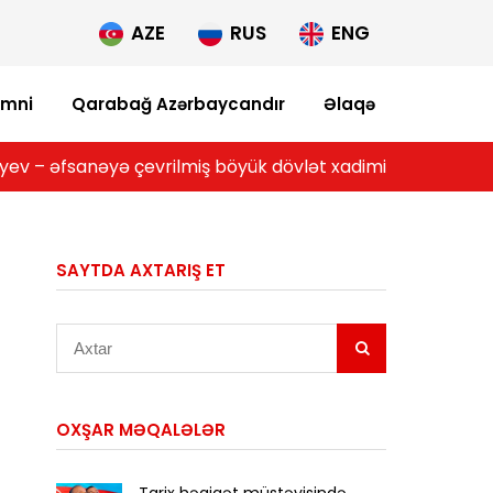
AZE
RUS
ENG
imni
Qarabağ Azərbaycandır
Əlaqə
yev – əfsanəyə çevrilmiş böyük dövlət xadimi
SAYTDA AXTARIŞ ET
Axtar
OXŞAR MƏQALƏLƏR