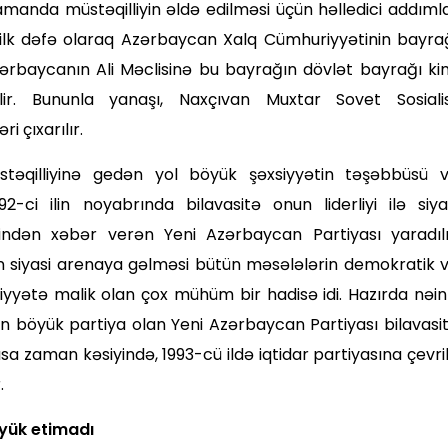
manda müstəqilliyin əldə edilməsi üçün həlledici addıml
lk dəfə olaraq Azərbaycan Xalq Cümhuriyyətinin bayra­
ərbaycanın Ali Məclisinə bu bay­rağın dövlət bayrağı ki
ir. Bununla yanaşı, Naxçıvan Muxtar Sovet Sosiali
i çıxarılır.
təqilliyinə gedən yol böyük şəxsiyyətin təşəbbüsü 
2-ci ilin noyabrında bilavasitə onun liderli­yi ilə siya
ndən xəbər verən Yeni Azərbaycan Partiyası yaradılı
nın siyasi arenaya gəlməsi bütün məsələlərin demokratik 
iyyətə malik olan çox mühüm bir hadisə idi. Hazırda nəin
böyük partiya olan Yeni Azərbaycan Partiyası bilavasi
sa zaman kəsiyində, 1993-cü ildə iqtidar partiyasına çevril
.
imadı