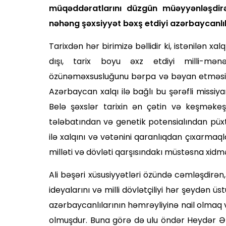
müqəddəratlarını düzgün müəyyənləşdirən
nəhəng şəxsiyyət bəxş etdiyi azərbaycanlıl
Tarixdən hər birimizə bəllidir ki, istənilən 
dışı, tarix boyu əxz etdiyi milli-mən
özünəməxsusluğunu bərpa və bəyan etməsi əsa
Azərbaycan xalqı ilə bağlı bu şərəfli missiy
Belə şəxslər tarixin ən çətin və keşməkeşli 
tələbatından və genetik potensialın­dan pü
ilə xalqını və vətənini qaranlıqdan çıxarmaq
milləti və dövləti qarşısın­dakı müstəsna xi
Ali bəşəri xüsusiyyətləri özündə cəmləşdirən
ideyalarını və milli dövlətçiliyi hər şeydən üs
azərbaycanlılarının həmrəyliyinə nail olmaq
olmuşdur. Buna görə də ulu öndər Heydər Əli