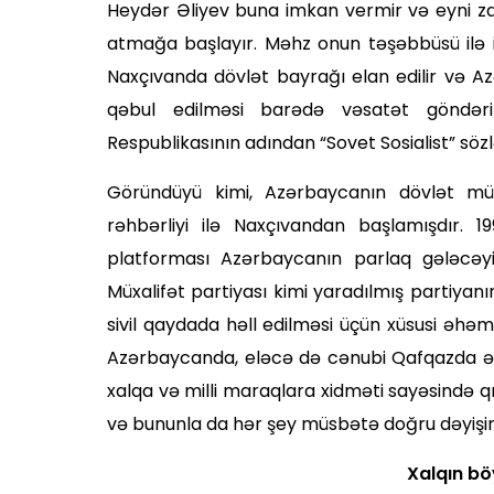
Heydər Əliyev buna imkan vermir və eyni za
atmağa başlayır. Məhz onun təşəbbüsü ilə i
Naxçıvanda dövlət bayrağı elan edilir və Az
qəbul edilməsi barədə vəsatət göndəril
Respublikasının adından “Sovet Sosia­list” sözlər
Göründüyü kimi, Azərbaycanın dövlət müs
rəhbərliyi ilə Naxçıvandan başlamışdır. 199
platforması Azərbaycanın parlaq gələcəyi
Müxalifət partiyası kimi yaradılmış partiya
sivil qaydada həll edilməsi üçün xüsusi əhəm
Azərbaycanda, eləcə də cənubi Qafqazda ən 
xalqa və milli maraqlara xidməti sayəsində qı
və bununla da hər şey müsbətə doğru dəyişir
Xalqın böyük et