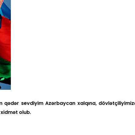
 qədər sevdi­yim Azərbaycan xalqına, dövlətçiliyimiz
a xidmət olub.