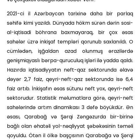
2021-ci il Azərbaycan tarixinə daha bir parlaq
səhifə kimi yazıldı. Dünyada hökm sürən dərin sosi­
al-iqtisadi böhrana baxmayaraq, bir çox əsas
sahələr üzrə inkişaf templəri qorunub saxlanıldı. O
cümlədən, işğaldan azad olunmuş ərazilərdə
genişmiqyaslı bərpa-quruculuq işləri ilə yadda qaldı.
Hazırda iqtisadiyyatın neft-qaz sektorunda əlavə
dəyər 2,7 faiz, qeyri-neft-qaz sektorunda isə 6,4
faiz artıb. İnkişafın əsas sütunu neft yox, qeyri-neft
sektorudur. Statistik məlumatlara görə, qeyri-neft
sahələrində artım dinamikası 3 dəfə böyükdür. Ən
əsası, Qarabağ və Şərqi Zəngəzurda bir-birinə
bağlı olan əhatəli yol-nəqliyyat şəbəkəsinin təməli
qoyuldu. Ötən il ölkə başçısının Qarabağa və Şərqi