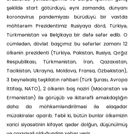
şəkildə start götürdü­yü, eyni zamanda, dünyanı
koro­navirus pandemiyası bürüdüyü bir vaxtda
möhtərəm Prezidentimiz Ru­siyaya dörd, Türkiyə,
Türkmənistan və Belçikaya bir dəfə səfər edib. O
cümlədən, dövlət başçımız bu səfərlər zamanı 12
ölkənin preziden­ti (Türkiyə, Pakistan, Rusiya, Qırğız
Respublikası, Türkmənistan, İran, Qazaxıstan,
Tacikistan, Ukrayna, Moldova, Fransa, Özbəkistan),
3 beynəlxalq təşkilatın rəhbəri (Türk Şurası, Avropa
İttifaqı, NATO), 2 ölkənin baş naziri (Macarıstan və
Ermənistan) ilə görüşüb və ikitərəfli əməkdaşlığın
daha da möhkəmləndirilməsi ilə əlaqədar
müzakirələr aparıb. Təbii ki, bütün bunlar ölkəmizin
xarici siyasətinin kifayət qədər dolğun, düşünülmüş
və çoxşaxəli olduğundan xəbər verir.