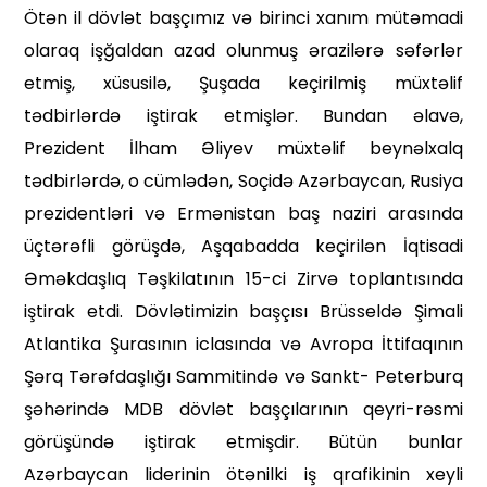
Ötən il dövlət başçımız və birinci xanım mütəmadi
olaraq işğaldan azad olunmuş ərazilərə səfərlər
etmiş, xüsusilə, Şuşada keçirilmiş müxtəlif
tədbirlərdə iştirak etmişlər. Bundan əlavə,
Prezident İlham Əliyev müxtəlif beynəlxalq
tədbirlərdə, o cümlədən, Soçidə Azərbaycan, Rusiya
prezidentləri və Ermənistan baş naziri arasın­da
üçtərəfli görüşdə, Aşqabadda keçirilən İqtisadi
Əməkdaşlıq Təşkilatının 15-ci Zirvə toplantısın­da
iştirak etdi. Dövlətimizin başçısı Brüsseldə Şimali
Atlantika Şurasının iclasında və Avropa İttifaqının
Şərq Tərəfdaşlığı Sammitində və Sankt- Peterburq
şəhərində MDB dövlət başçılarının qeyri-rəsmi
görüşündə iştirak etmişdir. Bütün bunlar
Azərbaycan liderinin ötənilki iş qrafikinin xeyli