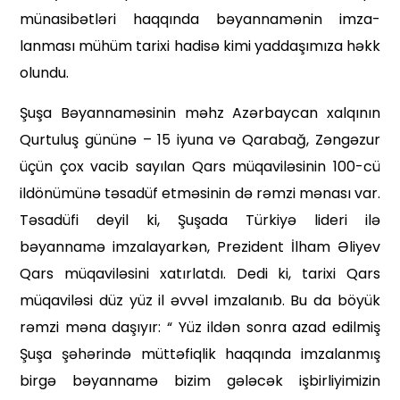
münasibətləri haqqında bəyannamənin imza­
lanması mühüm tarixi hadisə kimi yaddaşımıza həkk
olundu.
Şuşa Bəyannaməsinin məhz Azərbaycan xalqının
Qurtuluş gününə – 15 iyuna və Qarabağ, Zəngəzur
üçün çox vacib sayı­lan Qars müqaviləsinin 100-cü
ildönümünə təsadüf etməsinin də rəmzi mənası var.
Təsadüfi deyil ki, Şuşada Türkiyə lideri ilə
bəyannamə imzalayarkən, Prezident İlham Əliyev
Qars müqaviləsini xatırlatdı. Dedi ki, tarixi Qars
müqaviləsi düz yüz il əvvəl imzalanıb. Bu da böyük
rəmzi məna daşıyır: “ Yüz ildən sonra azad edilmiş
Şuşa şəhərində müttəfiqlik haqqında imzalanmış
birgə bəyannamə bizim gələcək işbirliyimizin