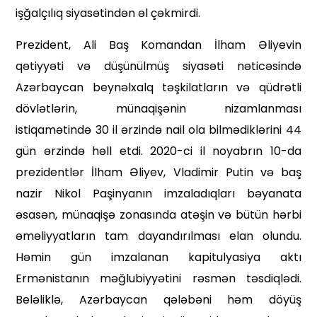
işğalçılıq siyasətindən əl çəkmirdi.
Prezident, Ali Baş Komandan İlham Əliyevin
qətiyyəti və düşünülmüş siyasəti nəticəsində
Azərbaycan beynəlxalq təşkilatların və qüdrətli
dövlətlərin, münaqişənin nizamlanması
istiqamətində 30 il ərzində nail ola bilmədiklərini 44
gün ərzində həll etdi. 2020-ci il noyabrın 10-da
prezidentlər İlham Əliyev, Vladimir Putin və baş
nazir Nikol Paşinyanın imzaladıqları bəyanata
əsasən, münaqişə zonasında atəşin və bütün hərbi
əməliyyatların tam dayandırılması elan olundu.
Həmin gün imzalanan kapitulyasiya aktı
Ermənistanın məğlubiyyətini rəsmən təsdiqlədi.
Beləliklə, Azərbaycan qələbəni həm döyüş