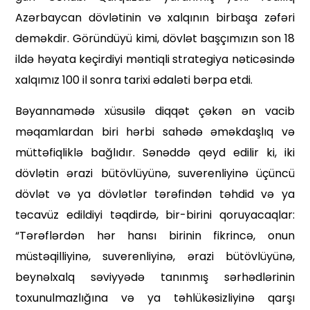
Azərbaycan dövlətinin və xalqının birbaşa zəfəri
deməkdir. Göründüyü kimi, dövlət başçımızın son 18
ildə həyata keçirdiyi məntiqli strategiya nəticəsində
xalqımız 100 il sonra tarixi ədaləti bərpa etdi.
Bəyannamədə xüsusilə diqqət çəkən ən vacib
məqamlardan biri hərbi sahədə əməkdaşlıq və
müttəfiqliklə bağlıdır. Sənəddə qeyd edilir ki, iki
dövlətin ərazi bütövlüyünə, suverenliyinə üçüncü
dövlət və ya dövlətlər tərəfindən təhdid və ya
təcavüz edildiyi təqdirdə, bir-birini qoruyacaqlar:
“Tərəflərdən hər hansı birinin fikrincə, onun
müstəqilliyinə, suverenliyinə, ərazi bütövlüyünə,
beynəlxalq səviyyədə tanınmış sərhədlərinin
toxunulmazlığına və ya təhlükəsizliyinə qarşı