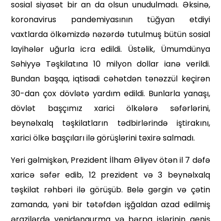
sosial siyasət bir an da olsun unudulmadı. Əksinə,
koro­navirus pandemiyasının tüğyan etdiyi
vaxtlarda ölkəmizdə nəzərdə tutulmuş bütün sosial
layihələr uğurla icra edildi. Üstəlik, Ümum­dünya
Səhiyyə Təşkilatına 10 milyon dollar ianə verildi.
Bundan başqa, iqtisadi cəhətdən tənəzzül keçirən
30-dan çox dövlətə yardım edildi. Bunlarla yanaşı,
dövlət başçımız xarici ölkələrə səfərlərini,
beynəlxalq təşkilatların tədbirlərində iştirakını,
xarici ölkə başçıları ilə görüşlərini təxirə salmadı.
Yeri gəlmişkən, Prezident İlham Əliyev ötən il 7 dəfə
xaricə səfər edib, 12 prezident və 3 beynəlxalq
təşkilat rəhbəri ilə görüşüb. Belə gərgin və çətin
zamanda, yəni bir tətəfdən işğaldan azad edilmiş
ərazilərdə yenidənqurma və bərpa işlərinin geniş