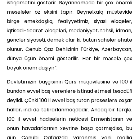
istiqamətini göstərir. Bəyannamədə bir çox önəmli
məsələlər öz əksini tapır. Beynəlxalq müstəvidə
birgə əməkdaşlıq, fəaliyyətimiz, siyasi əlaqələr,
iqtisadi-ticarət əlaqələri, mədəniyyət, təhsil, idman,
gənclər siyasəti, demək olar ki, bütün sahələr əhatə
olunur. Cənub Qaz Dəhlizinin Türkiyə, Azərbaycan,
dünya üçün önəmi göstərilir. Hər bir məsələ çox
böyük önəm daşıyır”.
Dövlətimizin başçısının Qars müqaviləsinə və 100 il
bundan əvvəl baş verənlərə istinad etməsi təsadüfi
deyildi. Çünki 100 il əvvəl baş tutan proseslərə oxşar
hallar, indi də təkrarlanmaqdadır. Ancaq bir fərqlə.
100 il əvvəl hadisələrin nəticəsi Ermənistanın və
onun hava­darlarının xeyrinə başa çatmışdısa, bu
gün Cənubi Qafqazda yaranmış yeni reallıq