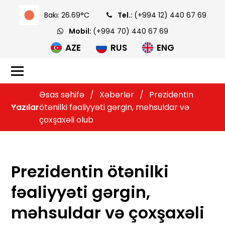
Bakı: 26.69°C
Tel.:
(+994 12) 440 67 69
Mobil:
(+994 70) 440 67 69
AZE
RUS
ENG
Əsas səhifə
/
Xəbərlər
/
Prezidentin
Yazılar
ötənilki fəaliyyəti gərgin, məhsuldar və
çoxşaxəli olub
Prezidentin ötənilki
fəaliyyəti gərgin,
məhsuldar və çoxşaxəli