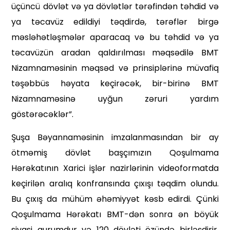
üçüncü dövlət və ya dövlətlər tərəfindən təhdid və
ya təcavüz edildiyi təqdirdə, tərəflər birgə
məsləhətləşmələr aparacaq və bu təhdid və ya
təcavüzün aradan qaldırılması məqsədilə BMT
Nizamnaməsinin məqsəd və prinsiplərinə müvafiq
təşəbbüs həyata keçirəcək, bir-birinə BMT
Nizamnaməsinə uyğun zəruri yardım
göstərəcəklər”.
Şuşa Bəyannaməsinin imzalanmasından bir ay
ötməmiş dövlət başçımızın Qoşulmama
Hərəkatının Xarici işlər nazirlərinin videoformatda
keçirilən aralıq konfransında çıxışı təqdim olundu.
Bu çıxış da mühüm əhəmiyyət kəsb edirdi. Çünki
Qoşulmama Hərəkatı BMT-dən sonra ən böyük
siyasi qurumdur və 120 dövləti özündə birləşdirir.