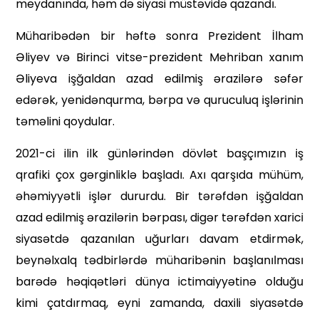
meydanında, həm də siyasi müstəvidə qazandı.
Müharibədən bir həftə son­ra Prezident İlham
Əliyev və Birinci vitse-prezident Mehriban xanım
Əliyeva işğaldan azad edilmiş ərazilərə səfər
edərək, yenidənqurma, bərpa və quruculuq işlərinin
təməlini qoydular.
2021-ci ilin ilk günlərindən dövlət başçımızın iş
qrafiki çox gərginliklə başladı. Axı qarşıda mühüm,
əhəmiyyətli işlər durur­du. Bir tərəfdən işğaldan
azad edilmiş ərazilərin bərpası, digər tərəfdən xarici
siyasətdə qaza­nılan uğurları davam etdirmək,
beynəlxalq tədbirlərdə müharibənin başlanılması
barədə həqiqətləri dünya ictimaiyyətinə olduğu
kimi çatdırmaq, eyni zamanda, daxili siyasətdə