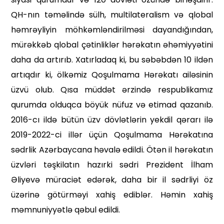
QH-nın təməlində sülh, multilateralism və qlobal
həmrəyliyin möhkəmləndirilməsi dayandığın­dan,
mürəkkəb qlobal çətinliklər hərəkatın əhəmiyyətini
daha da artırıb. Xatırladaq ki, bu səbəbdən 10 ildən
artıqdır ki, ölkəmiz Qo­şulmama Hərəkatı ailəsinin
üzvü olub. Qısa müddət ərzində respub­likamız
qurumda olduqca böyük nüfuz və etimad qazanıb.
2016-cı ildə bütün üzv dövlətlərin yekdil qərarı ilə
2019-2022-ci illər üçün Qoşulmama Hərəkatına
sədrlik Azərbaycana həvalə edildi. Ötən il hərəkatın
üzvləri təşkilatın hazır­ki sədri Prezident İlham
Əliyevə müraciət edərək, daha bir il sədrliyi öz
üzərinə götürməyi xahiş ediblər. Həmin xahiş
məmnuniyyətlə qəbul edildi.