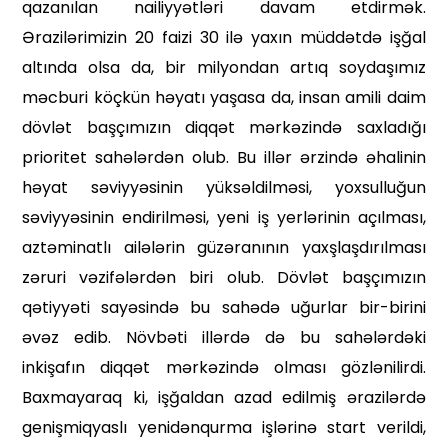
qazanılan nailiyyətləri davam etdirmək.
Ərazilərimizin 20 faizi 30 ilə yaxın müddətdə işğal
altında olsa da, bir milyondan artıq soydaşımız
məcburi köçkün həyatı yaşasa da, insan amili daim
dövlət başçımızın diqqət mərkəzində saxladığı
prioritet sahələrdən olub. Bu illər ərzində əhalinin
həyat səviyyəsinin yüksəldilməsi, yoxsul­luğun
səviyyəsinin endirilməsi, yeni iş yerlərinin açılması,
aztəminatlı ailələrin güzəranının yaxşlaşdırılma­sı
zəruri vəzifələrdən biri olub. Dövlət başçımızın
qətiyyəti sayəsində bu sahədə uğurlar bir-birini
əvəz edib. Növbəti illərdə də bu sahələrdəki
inkişafın diqqət mərkəzində ol­ması gözlənilirdi.
Baxmayaraq ki, işğaldan azad edilmiş ərazilərdə
genişmiqyaslı yenidənqurma işlərinə start verildi,