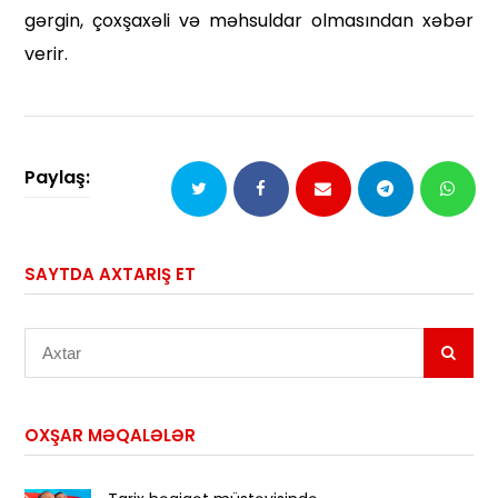
gərgin, çoxşaxəli və məhsuldar olmasından xəbər
verir.
Paylaş:
SAYTDA AXTARIŞ ET
Axtar
OXŞAR MƏQALƏLƏR