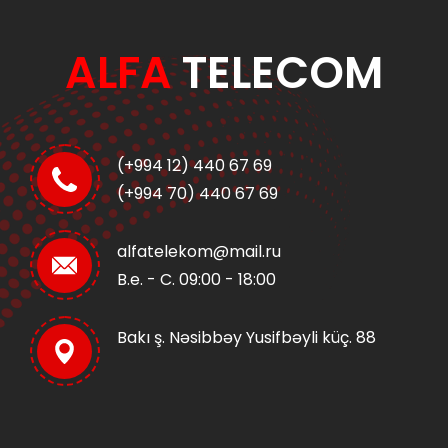
ALFA
TELECOM
(+994 12) 440 67 69
(+994 70) 440 67 69
alfatelekom@mail.ru
B.e. - C. 09:00 - 18:00
Bakı ş. Nəsibbəy Yusifbəyli küç. 88