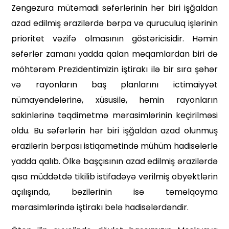
Zəngəzura mütəmadi səfərlərinin hər biri işğaldan
azad edilmiş ərazilərdə bərpa və quruculuq işlərinin
prioritet vəzifə olması­nın göstəricisidir. Həmin
səfərlər zamanı yadda qalan məqamlardan biri də
möhtərəm Prezidentimizin iştirakı ilə bir sıra şəhər
və rayon­ların baş planlarını ictimaiyyət
nümayəndələrinə, xüsusilə, həmin rayonların
sakinlərinə təqdimetmə mərasimlərinin keçirilməsi
oldu. Bu səfərlərin hər biri işğaldan azad olunmuş
ərazilərin bərpası istiqamətində mühüm hadisələrlə
yadda qalıb. Ölkə başçısının azad edilmiş ərazilərdə
qısa müddətdə tikilib istifadəyə verilmiş obyektlərin
açılışında, bəzilərinin isə təməlqoyma
mərasimlərində iştirakı belə hadisələrdəndir.