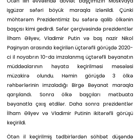
Ötən ilin əvvəlində dövlət baş­çımızın Moskvaya
işgüzar səfəri böyük maraqla izlənildi. Çünki
möhtərəm Prezidentimiz bu səfərə qalib ölkənin
başçısı kimi gedirdi. Səfər çərçivəsində prezidentlər
İlham Əliyev, Vladimir Putin və baş nazir Nikol
Paşinyan arasında keçirilən üçtərəfli görüşdə 2020-
ci il noyabrın 10-da imzalanmış üçtərəfli bəyanatın
müddəalarının həyata keçirilməsi məsələsi
müzakirə olundu. Həmin görüşdə 3 ölkə
rəhbərlərinin imzaladığı Birgə Bəyanat maraqla
qarşılan­dı. Sonra ölkə başçıları mətbuata
bəyanatla çıxış etdilər. Daha sonra prezidentlər
İlham Əliyev və Vladimir Putinin ikitərəfli görüşü
keçirildi.
Ötən il keçirilmiş tədbirlərdən söhbət düşəndə