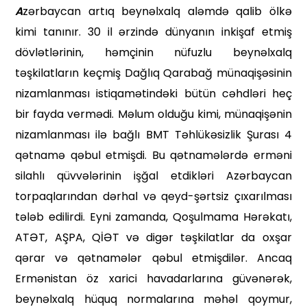
A
zərbaycan artıq beynəlxalq aləmdə qalib ölkə
kimi tanınır. 30 il ərzində dünyanın inkişaf etmiş
dövlətlərinin, həmçinin nüfuzlu beynəlxalq
təşkilatların keçmiş Dağlıq Qarabağ münaqişəsinin
nizamlanması istiqamətindəki bütün cəhdləri heç
bir fayda vermədi. Məlum olduğu kimi, münaqişənin
nizamlanması ilə bağlı BMT Təhlükəsizlik Şurası 4
qətnamə qəbul etmişdi. Bu qətnamələrdə erməni
silahlı qüvvələrinin işğal etdikləri Azərbaycan
torpaqlarından dərhal və qeyd-şərtsiz çıxarılması
tələb edilirdi. Eyni zamanda, Qoşulmama Hərəkatı,
ATƏT, AŞPA, QİƏT və digər təşkilatlar da oxşar
qərar və qətnamələr qəbul etmişdilər. Ancaq
Ermənistan öz xarici havadarlarına güvənərək,
beynəlxalq hüquq normalarına məhəl qoymur,