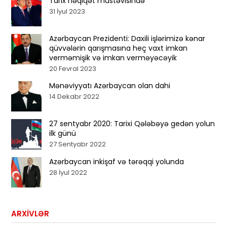
Tarix həqiqət müstəvisində
31 İyul 2023
Azərbaycan Prezidenti: Daxili işlərimizə kənar
qüvvələrin qarışmasına heç vaxt imkan
verməmişik və imkan verməyəcəyik
20 Fevral 2023
Mənəviyyatı Azərbaycan olan dahi
14 Dekabr 2022
27 sentyabr 2020: Tarixi Qələbəyə gedən yolun
ilk günü
27 Sentyabr 2022
Azərbaycan inkişaf və tərəqqi yolunda
28 İyul 2022
ARXIVLƏR