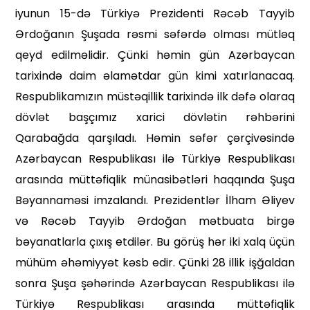
iyunun 15-də Türkiyə Prezidenti Rəcəb Tayyib
Ərdoğanın Şuşada rəsmi səfərdə olması mütləq
qeyd edilməlidir. Çün­ki həmin gün Azərbaycan
tarixində daim əlamətdar gün kimi xatırlana­caq.
Respublikamızın müstəqillik tarixində ilk dəfə olaraq
dövlət başçımız xarici dövlətin rəhbərini
Qarabağda qarşıladı. Həmin səfər çərçivəsində
Azərbaycan Respubli­kası ilə Türkiyə Respublikası
arasın­da müttəfiqlik münasibətləri haqqın­da Şuşa
Bəyannaməsi imzalandı. Prezidentlər İlham Əliyev
və Rəcəb Tayyib Ərdoğan mətbuata birgə
bəyanatlarla çıxış etdilər. Bu görüş hər iki xalq üçün
mühüm əhəmiyyət kəsb edir. Çünki 28 illik işğaldan
sonra Şuşa şəhərində Azərbaycan Respublikası ilə
Türkiyə Respublika­sı arasında müttəfiqlik