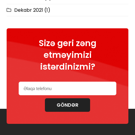
Dekabr 2021
(1)
Sizə geri zəng
etməyimizi
istərdinizmi?
GÖNDƏR